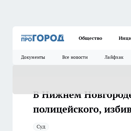
Общество
Инц
Документы
Все новости
Лайфхак
В Нижнем Новгороде
полицейского, изби
Суд