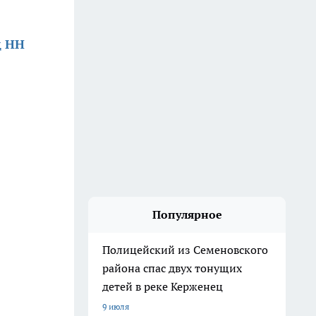
д НН
Популярное
Полицейский из Семеновского
района спас двух тонущих
детей в реке Керженец
9 июля