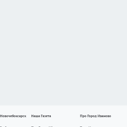
 Новочебоксарск
Наша Газета
Про Город Иваново