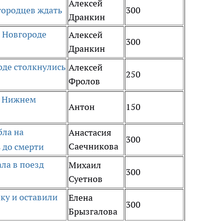
Алексей
городцев ждать
300
Дранкин
м Новгороде
Алексей
300
Дранкин
оде столкнулись
Алексей
250
Фролов
в Нижнем
Антон
150
бла на
Анастасия
300
Саечникова
 до смерти
ла в поезд
Михаил
300
Суетнов
ку и оставили
Елена
300
Брызгалова