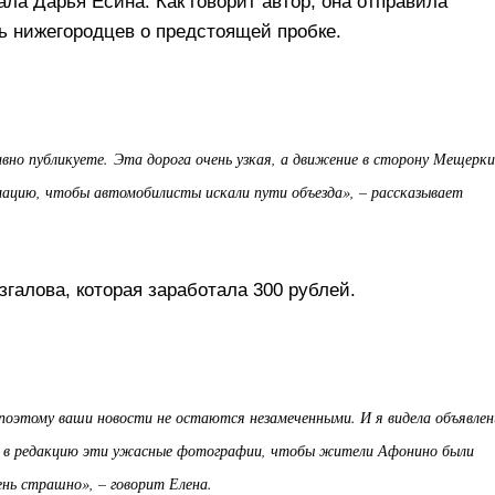
ала Дарья Есина. Как говорит автор, она отправила
ь нижегородцев о предстоящей пробке.
ивно публикуете.
Эта дорога очень узкая, а движение в сторону Мещерки
цию, чтобы автомобилисты искали пути объезда», – рассказывает
згалова, которая заработала 300 рублей.
поэтому ваши новости не остаются незамеченными. И я видела объявлен
ь в редакцию эти ужасные фотографии, чтобы жители Афонино были
ень страшно», – говорит Елена.