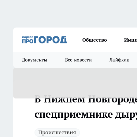
Общество
Инц
Документы
Все новости
Лайфхак
В Нижнем Новгороде
спецприемнике дыру
Происшествия