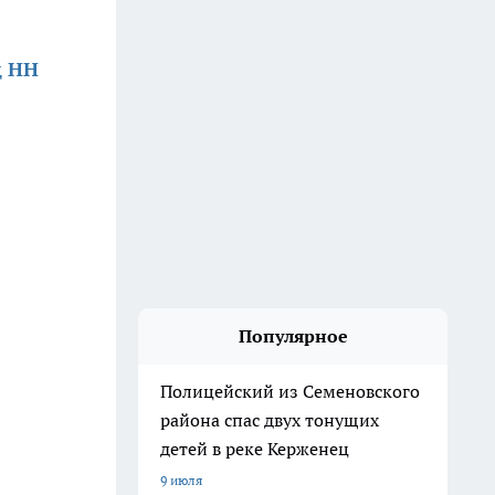
д НН
Популярное
Полицейский из Семеновского
района спас двух тонущих
детей в реке Керженец
9 июля