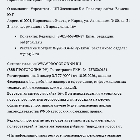
О компании: Учредитель: ИП Звеняцкая Е.А. Редактор сайта: Бакаева
Ю.Г.
Адрес: 610001, Кировская область, г. Киров, ул. Азина, дом № 80, кв. 31
Знак информационной продукции: 16+
Контакты: Редакция: 8-927-669-90-87 Email редакции:
red@pg52.ru
Рекламный отдел: 8-920-004-61-95 Email рекламного отдела:
st@pg52.ru
Сетевое издание WWW.PROGORODNN.RU
(ВВВ.ПРОГОРОДНН.РУ). Регистрация РКН: №: 7378360181.
Регистрационный номер ЭЛ 77-90994 от 10.03.2026., выдано
Федеральной службой по надзору в сфере связи, информационных
технологий и массовых коммуникаций.
Возрастная категория сайта 16+. При использовании материалов
новостного портала progorodnn.ru гиперссылка на ресурс
обязательна
,
в противном случае будут применены нормы
законодательства РФ об авторских и смежных правах.
Редакция портала не несет ответственности за комментарии
пользователей, а также материалы рубрики "народные новости".
«На информационном ресурсе применяются рекомендательные