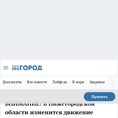
Документы
Все новости
Лайфхак
В мире
Здоровье
Зака
Принять
ВНИМАНИЕ! В Нижегородской
области изменится движение