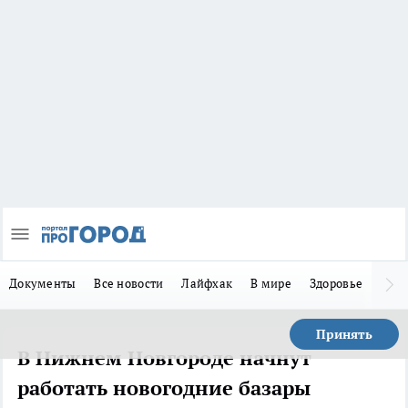
Документы
Все новости
Лайфхак
В мире
Здоровье
Зака
Принять
В Нижнем Новгороде начнут
работать новогодние базары