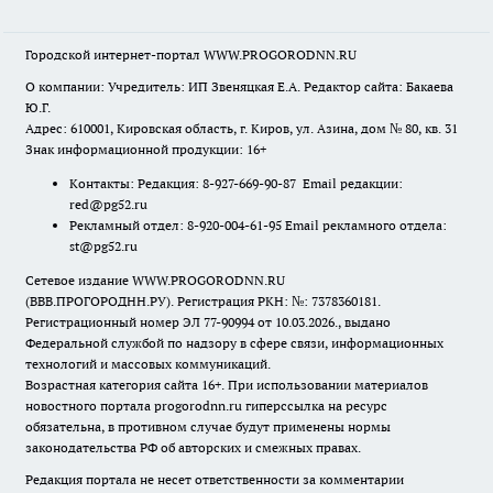
Городской интернет-портал WWW.PROGORODNN.RU
О компании: Учредитель: ИП Звеняцкая Е.А. Редактор сайта: Бакаева
Ю.Г.
Адрес: 610001, Кировская область, г. Киров, ул. Азина, дом № 80, кв. 31
Знак информационной продукции: 16+
Контакты: Редакция: 8-927-669-90-87 Email редакции:
red@pg52.ru
Рекламный отдел: 8-920-004-61-95 Email рекламного отдела:
st@pg52.ru
Сетевое издание WWW.PROGORODNN.RU
(ВВВ.ПРОГОРОДНН.РУ). Регистрация РКН: №: 7378360181.
Регистрационный номер ЭЛ 77-90994 от 10.03.2026., выдано
Федеральной службой по надзору в сфере связи, информационных
технологий и массовых коммуникаций.
Возрастная категория сайта 16+. При использовании материалов
новостного портала progorodnn.ru гиперссылка на ресурс
обязательна
,
в противном случае будут применены нормы
законодательства РФ об авторских и смежных правах.
Редакция портала не несет ответственности за комментарии