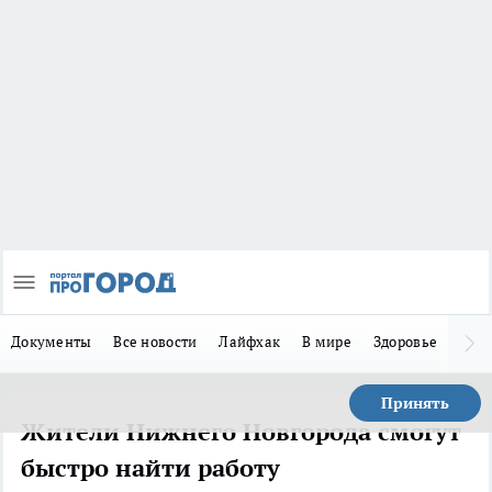
Документы
Все новости
Лайфхак
В мире
Здоровье
Зака
Принять
Жители Нижнего Новгорода смогут
быстро найти работу