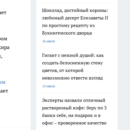
Шоколад, достойный короны:
ает
любимый десерт Елизаветы II
по простому рецепту из
Букингемского дворца
ром
16 июля
жира
Гигант с нежной душой: как
,
создать белоснежную стену
цветов, от которой
невозможно отвести взгляд
оим
13 июля
дает
Эксперты назвали отличный
растворимый кофе: беру по 3
банки себе, на подарок и в
офис – проверенное качество