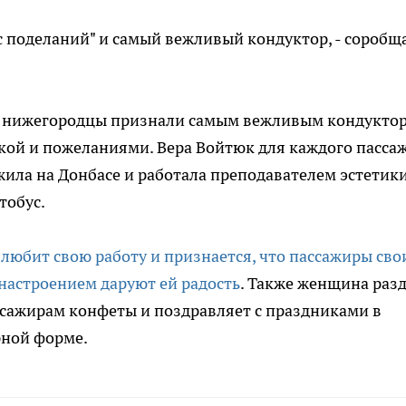
 поделаний" и самый вежливый кондуктор, - соробщ
68 нижегородцы признали самым вежливым кондукто
бкой и пожеланиями. Вера Войтюк для каждого пасса
жила на Донбасе и работала преподавателем эстетики
тобус.
юбит свою работу и признается, что пассажиры св
настроением даруют ей радость
. Также женщина раз
сажирам конфеты и поздравляет с праздниками в
рной форме.