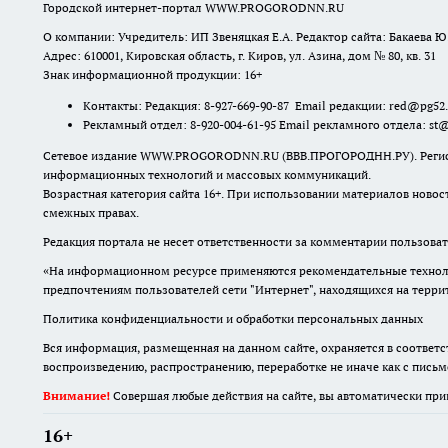
Городской интернет-портал WWW.PROGORODNN.RU
О компании: Учредитель: ИП Звеняцкая Е.А. Редактор сайта: Бакаева Ю.
Адрес: 610001, Кировская область, г. Киров, ул. Азина, дом № 80, кв. 31
Знак информационной продукции: 16+
Контакты: Редакция: 8-927-669-90-87 Email редакции: red@pg52
Рекламный отдел: 8-920-004-61-95 Email рекламного отдела: st
Сетевое издание WWW.PROGORODNN.RU (ВВВ.ПРОГОРОДНН.РУ). Регистраци
информационных технологий и массовых коммуникаций.
Возрастная категория сайта 16+. При использовании материалов новос
смежных правах.
Редакция портала не несет ответственности за комментарии пользоват
«На информационном ресурсе применяются рекомендательные техноло
предпочтениям пользователей сети "Интернет", находящихся на терр
Политика конфиденциальности и обработки персональных данных
Вся информация, размещенная на данном сайте, охраняется в соответс
воспроизведению, распространению, переработке не иначе как с пись
Внимание!
Совершая любые действия на сайте, вы автоматически при
16+