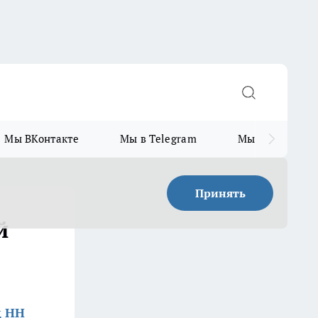
Мы ВКонтакте
Мы в Telegram
Мы в MAX
Принять
й
д НН