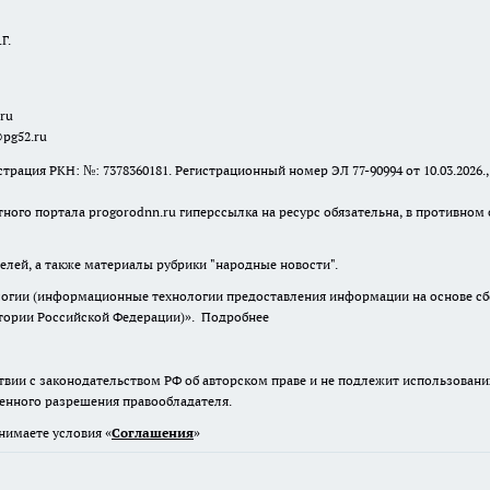
Г.
.ru
@pg52.ru
я РКН: №: 7378360181. Регистрационный номер ЭЛ 77-90994 от 10.03.2026., 
тного портала progorodnn.ru гиперссылка на ресурс обязательна
,
в противном 
елей, а также материалы рубрики "народные новости".
гии (информационные технологии предоставления информации на основе сбор
итории Российской Федерации)».
Подробнее
твии с законодательством РФ об авторском праве и не подлежит использовани
менного разрешения правообладателя.
нимаете условия «
Cоглашения
»