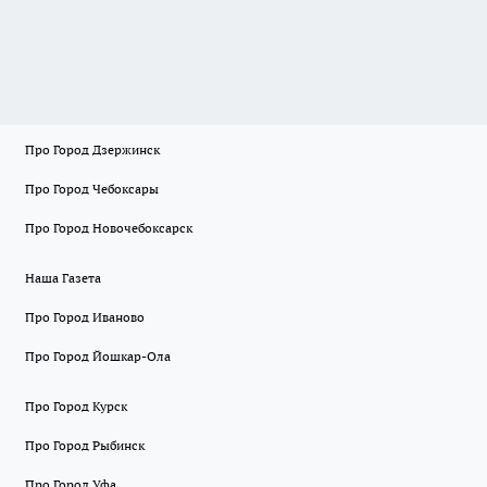
Про Город Дзержинск
Про Город Чебоксары
Про Город Новочебоксарск
Наша Газета
Про Город Иваново
Про Город Йошкар-Ола
Про Город Курск
Про Город Рыбинск
Про Город Уфа