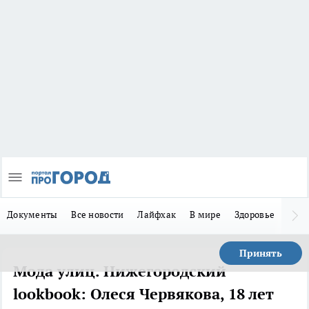
Документы
Все новости
Лайфхак
В мире
Здоровье
Зака
Принять
Мода улиц. Нижегородский
lookbook: Олеся Червякова, 18 лет