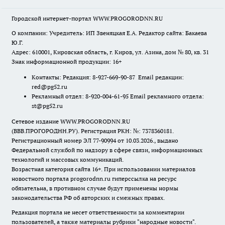
Городской интернет-портал WWW.PROGORODNN.RU
О компании: Учредитель: ИП Звеняцкая Е.А. Редактор сайта: Бакаева
Ю.Г.
Адрес: 610001, Кировская область, г. Киров, ул. Азина, дом № 80, кв. 31
Знак информационной продукции: 16+
Контакты: Редакция: 8-927-669-90-87 Email редакции:
red@pg52.ru
Рекламный отдел: 8-920-004-61-95 Email рекламного отдела:
st@pg52.ru
Сетевое издание WWW.PROGORODNN.RU
(ВВВ.ПРОГОРОДНН.РУ). Регистрация РКН: №: 7378360181.
Регистрационный номер ЭЛ 77-90994 от 10.03.2026., выдано
Федеральной службой по надзору в сфере связи, информационных
технологий и массовых коммуникаций.
Возрастная категория сайта 16+. При использовании материалов
новостного портала progorodnn.ru гиперссылка на ресурс
обязательна
,
в противном случае будут применены нормы
законодательства РФ об авторских и смежных правах.
Редакция портала не несет ответственности за комментарии
пользователей, а также материалы рубрики "народные новости".