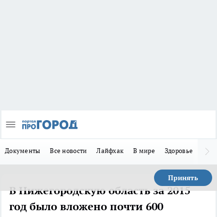
Документы
Все новости
Лайфхак
В мире
Здоровье
Зака
Принять
В Нижегородскую область за 2015
год было вложено почти 600