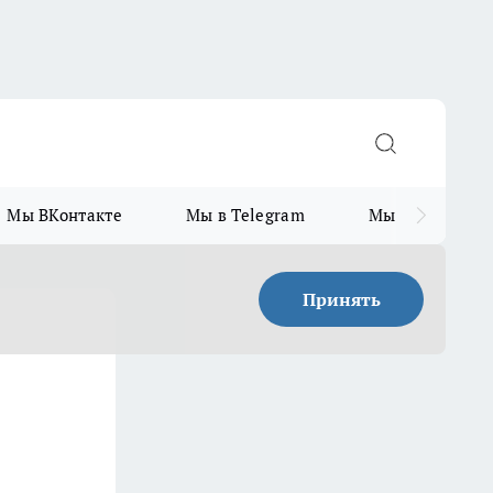
Мы ВКонтакте
Мы в Telegram
Мы в MAX
Принять