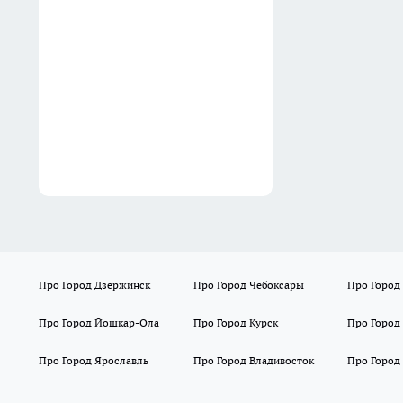
под посуду с восточным
характером
Вчера
Про Город Дзержинск
Про Город Чебоксары
Про Город
Про Город Йошкар-Ола
Про Город Курск
Про Город
Про Город Ярославль
Про Город Владивосток
Про Город