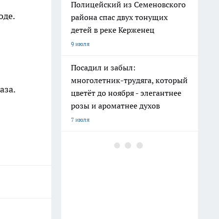
Полицейский из Семеновского
оде.
района спас двух тонущих
детей в реке Керженец
9 июля
Посадил и забыл:
многолетник-трудяга, который
аза.
цветёт до ноября - элегантнее
розы и ароматнее духов
7 июля
Мохнатые коврики в "Фикс
Прайсе" взяла не под обувь: вот
как превратила старую мебель
в шикарный интерьер
10 июля