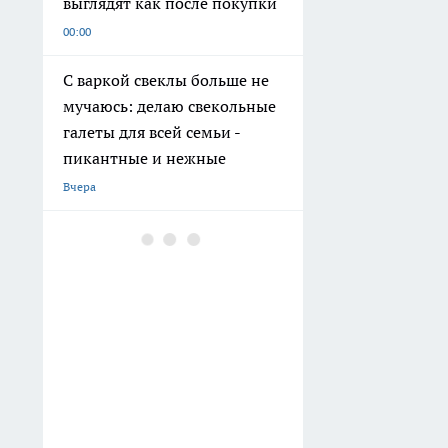
выглядят как после покупки
00:00
С варкой свеклы больше не
мучаюсь: делаю свекольные
галеты для всей семьи -
пикантные и нежные
Вчера
На поддержку семей с
детьми в Нижегородской
области направят 34 млрд
рублей
Вчера
Керамический пэчворк из
строительных остатков: как
сделать милые подставки