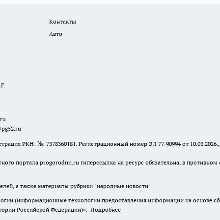
Контакты
Авто
Г.
.ru
@pg52.ru
я РКН: №: 7378360181. Регистрационный номер ЭЛ 77-90994 от 10.03.2026., 
тного портала progorodnn.ru гиперссылка на ресурс обязательна
,
в противном 
елей, а также материалы рубрики "народные новости".
гии (информационные технологии предоставления информации на основе сбор
итории Российской Федерации)».
Подробнее