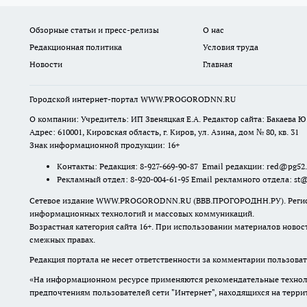
Обзорные статьи и пресс-релизы
О нас
Редакционная политика
Условия труда
Новости
Главная
Городской интернет-портал WWW.PROGORODNN.RU
О компании: Учредитель: ИП Звеняцкая Е.А. Редактор сайта: Бакаева Ю.
Адрес: 610001, Кировская область, г. Киров, ул. Азина, дом № 80, кв. 31
Знак информационной продукции: 16+
Контакты: Редакция: 8-927-669-90-87 Email редакции: red@pg52
Рекламный отдел: 8-920-004-61-95 Email рекламного отдела: st
Сетевое издание WWW.PROGORODNN.RU (ВВВ.ПРОГОРОДНН.РУ). Регистраци
информационных технологий и массовых коммуникаций.
Возрастная категория сайта 16+. При использовании материалов новос
смежных правах.
Редакция портала не несет ответственности за комментарии пользоват
«На информационном ресурсе применяются рекомендательные техноло
предпочтениям пользователей сети "Интернет", находящихся на терр