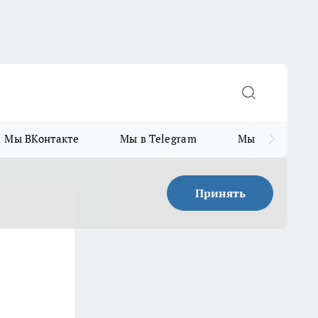
Мы ВКонтакте
Мы в Telegram
Мы в MAX
Принять