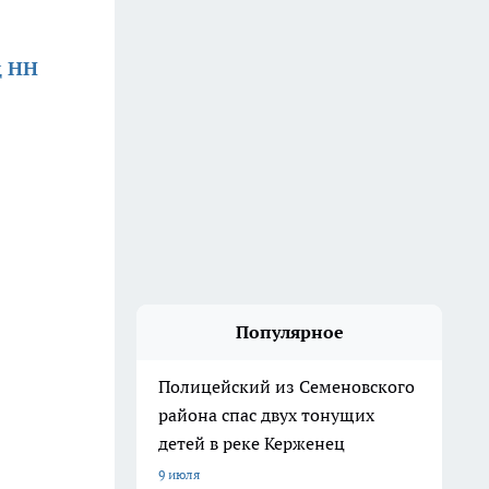
д НН
Популярное
Полицейский из Семеновского
района спас двух тонущих
детей в реке Керженец
9 июля