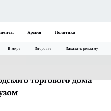
иденты
Армия
Политика
В мире
Здоровье
Заказать рекламу
дского торгового дома
узом