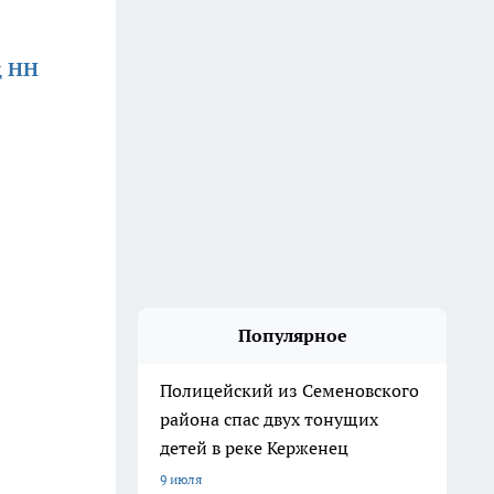
д НН
Популярное
Полицейский из Семеновского
района спас двух тонущих
детей в реке Керженец
9 июля