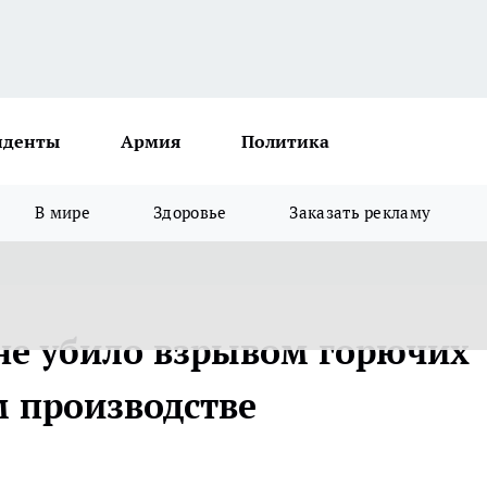
иденты
Армия
Политика
В мире
Здоровье
Заказать рекламу
не убило взрывом горючих
м производстве