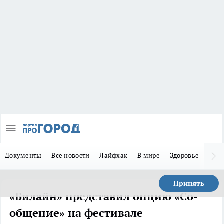
Документы
Все новости
Лайфхак
В мире
Здоровье
Зака
Принять
«Билайн» представил опцию «Со-
общение» на фестивале