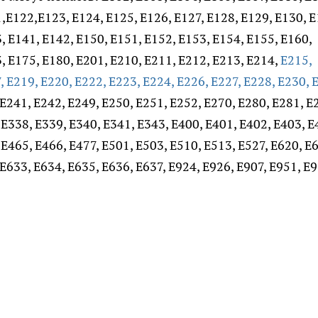
,Е122,Е123, Е124, Е125, Е126, Е127, Е128, Е129, Е130, Е
, Е141, Е142, Е150, Е151, Е152, Е153, Е154, Е155, Е160,
, Е175, Е180, Е201, Е210, Е211, Е212, Е213, Е214,
Е215,
, Е219, Е220, Е222, Е223, Е224, Е226, Е227, Е228, Е230, 
Е241, Е242, Е249, Е250, Е251, Е252, Е270, Е280, Е281, Е
 Е338, Е339, Е340, Е341, Е343, Е400, Е401, Е402, Е403, Е
 Е465, Е466, Е477, Е501, Е503, Е510, Е513, Е527, Е620, Е
 Е633, Е634, Е635, Е636, Е637, Е924, Е926, Е907, Е951, Е9