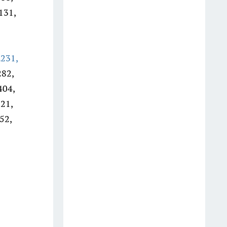
создать белоснежную стену
131,
цветов, от которой
невозможно отвести взгляд
13 июля
Е231,
Шоколад, достойный короны:
282,
любимый десерт Елизаветы II
404,
по простому рецепту из
621,
Букингемского дворца
52,
16 июля
Эксперты назвали отличный
растворимый кофе: беру по 3
банки себе, на подарок и в
офис – проверенное качество
13 июля
6 опасных деревьев, которые