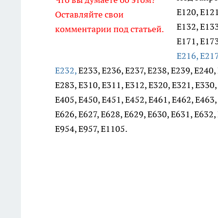
Е120, Е121
Оставляйте свои
Е132, Е133
комментарии под статьей.
Е171, Е173
Е216, Е217
Е232,
Е233, Е236, Е237, Е238, Е239, Е240, 
Е283, Е310, Е311, Е312, Е320, Е321, Е330,
Е405, Е450, Е451, Е452, Е461, Е462, Е463,
Е626, Е627, Е628, Е629, Е630, Е631, Е632,
Е954, Е957, Е1105.