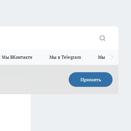
Мы ВКонтакте
Мы в Telegram
Мы в MAX
Принять