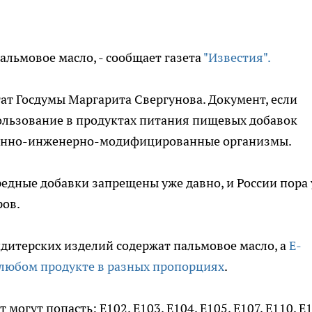
пальмовое масло, - сообщает газета
"Известия".
ат Госдумы Маргарита Свергунова. Документ, если
пользование в продуктах питания пищевых добавок
 генно-инженерно-модифицированные организмы.
вредные добавки запрещены уже давно, и России пора
ров.
ондитерских изделий содержат пальмовое масло, а
Е-
 любом продукте в разных пропорциях
.
 могут попасть: Е102, Е103, Е104, Е105, Е107, Е110, Е