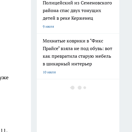
Полицейский из Семеновского
района спас двух тонущих
детей в реке Керженец
9 июля
Мохнатые коврики в "Фикс
Прайсе" взяла не под обувь: вот
как превратила старую мебель
в шикарный интерьер
10 июля
 уже
После 60 гоните друзей в шею:
совет великой Бехтеревой - не
превратиться в овощ на пенсии
14 июля
Гигант с нежной душой: как
111,