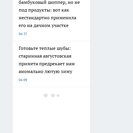
бамбуковый шоппер, но не
под продукты: вот как
нестандартно применила
его на дачном участке
04:37
Готовьте теплые шубы:
старинная августовская
примета предрекает нам
аномально лютую зиму
04:09
Обнаружила в «Магните»
офигенный кофе за
копейки: открываю пачку —
и кухня превращается в
венское кафе