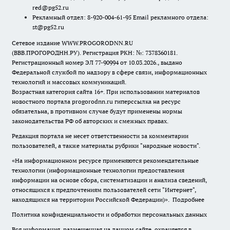
red@pg52.ru
Рекламный отдел: 8-920-004-61-95 Email рекламного отдела:
st@pg52.ru
Сетевое издание WWW.PROGORODNN.RU
(ВВВ.ПРОГОРОДНН.РУ). Регистрация РКН: №: 7378360181.
Регистрационный номер ЭЛ 77-90994 от 10.03.2026., выдано
Федеральной службой по надзору в сфере связи, информационных
технологий и массовых коммуникаций.
Возрастная категория сайта 16+. При использовании материалов
новостного портала progorodnn.ru гиперссылка на ресурс
обязательна
,
в противном случае будут применены нормы
законодательства РФ об авторских и смежных правах.
Редакция портала не несет ответственности за комментарии
пользователей, а также материалы рубрики "народные новости".
«На информационном ресурсе применяются рекомендательные
технологии (информационные технологии предоставления
информации на основе сбора, систематизации и анализа сведений,
относящихся к предпочтениям пользователей сети "Интернет",
находящихся на территории Российской Федерации)».
Подробнее
Политика конфиденциальности и обработки персональных данных
Вся информация, размещенная на данном сайте, охраняется в