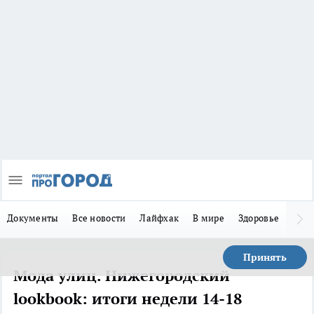
Документы
Все новости
Лайфхак
В мире
Здоровье
Зака
Принять
Мода улиц. Нижегородский
lookbook: итоги недели 14-18