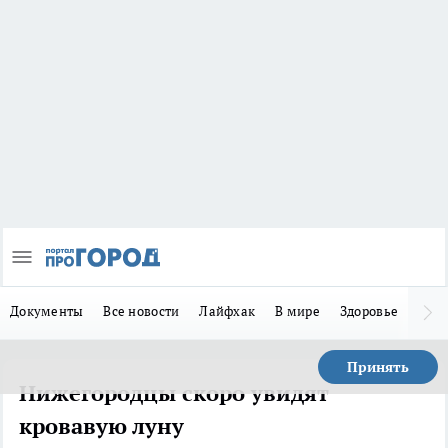
Документы
Все новости
Лайфхак
В мире
Здоровье
Зака
Принять
Нижегородцы скоро увидят
кровавую луну