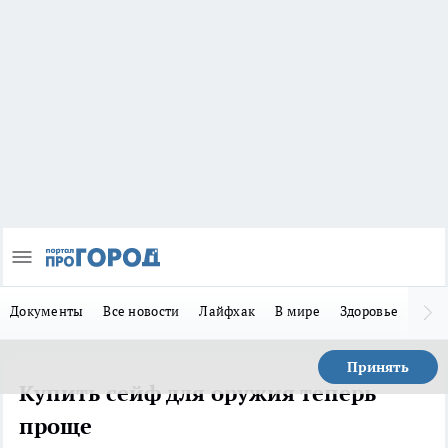
Документы
Все новости
Лайфхак
В мире
Здоровье
Зака
Принять
Купить сейф для оружия теперь
проще