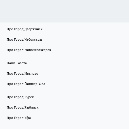
Про Город Дзержинск
Про Город Чебоксары
Про Город Новочебоксарск
Наша Газета
Про Город Иваново
Про Город Йошкар-Ола
Про Город Курск
Про Город Рыбинск
Про Город Уфа