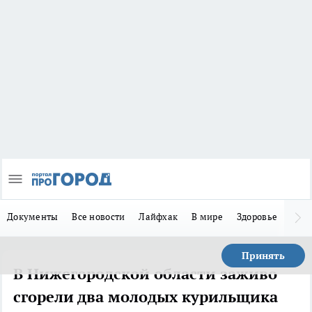
Документы
Все новости
Лайфхак
В мире
Здоровье
Зака
Принять
В Нижегородской области заживо
сгорели два молодых курильщика