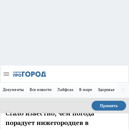
Документы
Все новости
Лайфхак
В мире
Здоровье
Зака
Принять
Стало известно, чем погода
порадует нижегородцев в