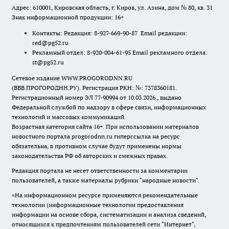
Адрес: 610001, Кировская область, г. Киров, ул. Азина, дом № 80, кв. 31
Знак информационной продукции: 16+
Контакты: Редакция: 8-927-669-90-87 Email редакции:
red@pg52.ru
Рекламный отдел: 8-920-004-61-95 Email рекламного отдела:
st@pg52.ru
Сетевое издание WWW.PROGORODNN.RU
(ВВВ.ПРОГОРОДНН.РУ). Регистрация РКН: №: 7378360181.
Регистрационный номер ЭЛ 77-90994 от 10.03.2026., выдано
Федеральной службой по надзору в сфере связи, информационных
технологий и массовых коммуникаций.
Возрастная категория сайта 16+. При использовании материалов
новостного портала progorodnn.ru гиперссылка на ресурс
обязательна
,
в противном случае будут применены нормы
законодательства РФ об авторских и смежных правах.
Редакция портала не несет ответственности за комментарии
пользователей, а также материалы рубрики "народные новости".
«На информационном ресурсе применяются рекомендательные
технологии (информационные технологии предоставления
информации на основе сбора, систематизации и анализа сведений,
относящихся к предпочтениям пользователей сети "Интернет",