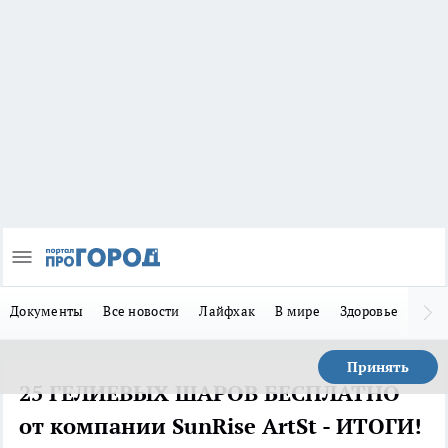
Документы
Все новости
Лайфхак
В мире
Здоровье
Зака
Принять
25 ГЕЛИЕВЫХ ШАРОВ БЕСПЛАТНО
от компании SunRise ArtSt - ИТОГИ!