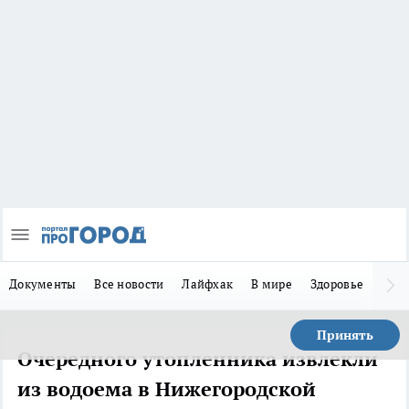
Документы
Все новости
Лайфхак
В мире
Здоровье
Зака
Принять
Очередного утопленника извлекли
из водоема в Нижегородской