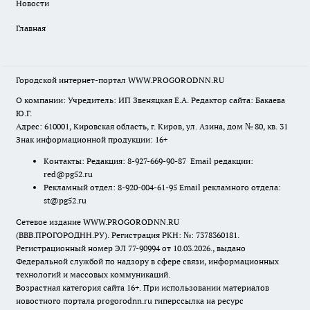
Новости
Главная
Городской интернет-портал WWW.PROGORODNN.RU
О компании: Учредитель: ИП Звеняцкая Е.А. Редактор сайта: Бакаева
Ю.Г.
Адрес: 610001, Кировская область, г. Киров, ул. Азина, дом № 80, кв. 31
Знак информационной продукции: 16+
Контакты: Редакция: 8-927-669-90-87 Email редакции:
red@pg52.ru
Рекламный отдел: 8-920-004-61-95 Email рекламного отдела:
st@pg52.ru
Сетевое издание WWW.PROGORODNN.RU
(ВВВ.ПРОГОРОДНН.РУ). Регистрация РКН: №: 7378360181.
Регистрационный номер ЭЛ 77-90994 от 10.03.2026., выдано
Федеральной службой по надзору в сфере связи, информационных
технологий и массовых коммуникаций.
Возрастная категория сайта 16+. При использовании материалов
новостного портала progorodnn.ru гиперссылка на ресурс