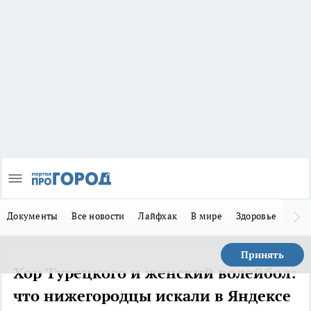
Документы
Все новости
Лайфхак
В мире
Здоровье
Зака
Принять
Хор Турецкого и женский волейбол:
что нижегородцы искали в Яндексе