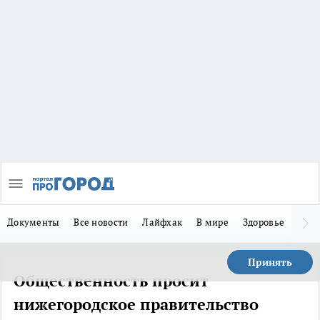
Документы
Все новости
Лайфхак
В мире
Здоровье
Зака
Принять
Общественность просит
нижегородское правительство