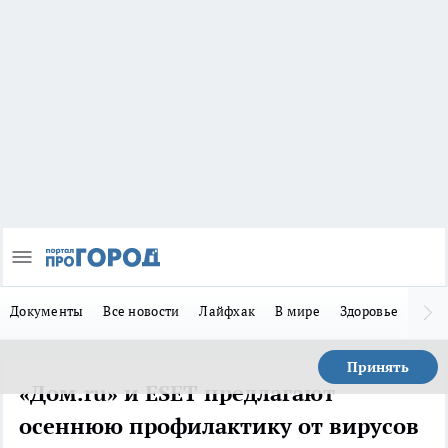
Документы
Все новости
Лайфхак
В мире
Здоровье
Зака
Принять
«Дом.ru» и ESET предлагают
осеннюю профилактику от вирусов