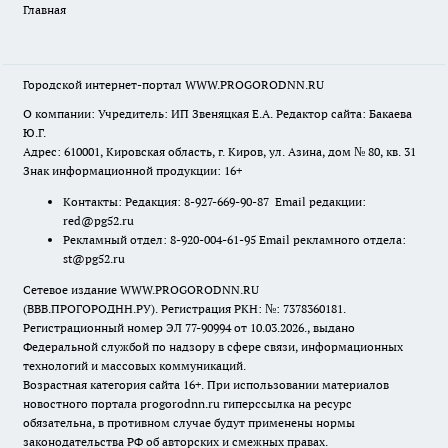
Главная
Городской интернет-портал WWW.PROGORODNN.RU
О компании: Учредитель: ИП Звеняцкая Е.А. Редактор сайта: Бакаева
Ю.Г.
Адрес: 610001, Кировская область, г. Киров, ул. Азина, дом № 80, кв. 31
Знак информационной продукции: 16+
Контакты: Редакция: 8-927-669-90-87 Email редакции:
red@pg52.ru
Рекламный отдел: 8-920-004-61-95 Email рекламного отдела:
st@pg52.ru
Сетевое издание WWW.PROGORODNN.RU
(ВВВ.ПРОГОРОДНН.РУ). Регистрация РКН: №: 7378360181.
Регистрационный номер ЭЛ 77-90994 от 10.03.2026., выдано
Федеральной службой по надзору в сфере связи, информационных
технологий и массовых коммуникаций.
Возрастная категория сайта 16+. При использовании материалов
новостного портала progorodnn.ru гиперссылка на ресурс
обязательна
,
в противном случае будут применены нормы
законодательства РФ об авторских и смежных правах.