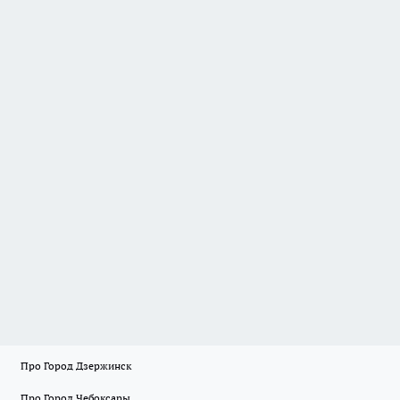
Про Город Дзержинск
Про Город Чебоксары