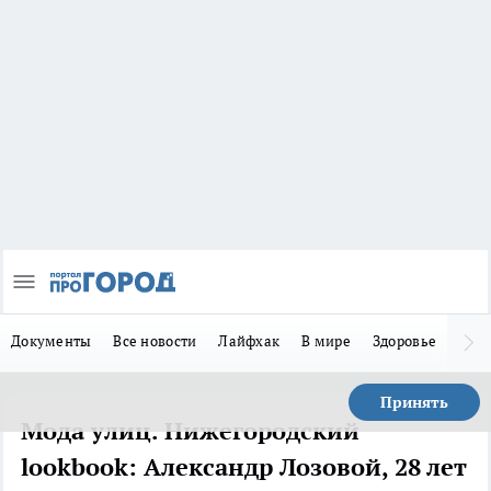
Документы
Все новости
Лайфхак
В мире
Здоровье
Зака
Принять
Мода улиц. Нижегородский
lookbook: Александр Лозовой, 28 лет