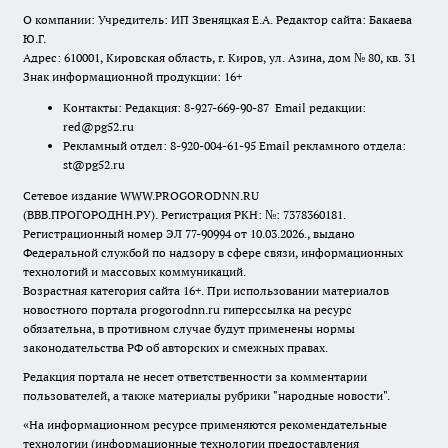
О компании: Учредитель: ИП Звеняцкая Е.А. Редактор сайта: Бакаева
Ю.Г.
Адрес: 610001, Кировская область, г. Киров, ул. Азина, дом № 80, кв. 31
Знак информационной продукции: 16+
Контакты: Редакция: 8-927-669-90-87 Email редакции:
red@pg52.ru
Рекламный отдел: 8-920-004-61-95 Email рекламного отдела:
st@pg52.ru
Сетевое издание WWW.PROGORODNN.RU
(ВВВ.ПРОГОРОДНН.РУ). Регистрация РКН: №: 7378360181.
Регистрационный номер ЭЛ 77-90994 от 10.03.2026., выдано
Федеральной службой по надзору в сфере связи, информационных
технологий и массовых коммуникаций.
Возрастная категория сайта 16+. При использовании материалов
новостного портала progorodnn.ru гиперссылка на ресурс
обязательна
,
в противном случае будут применены нормы
законодательства РФ об авторских и смежных правах.
Редакция портала не несет ответственности за комментарии
пользователей, а также материалы рубрики "народные новости".
«На информационном ресурсе применяются рекомендательные
технологии (информационные технологии предоставления