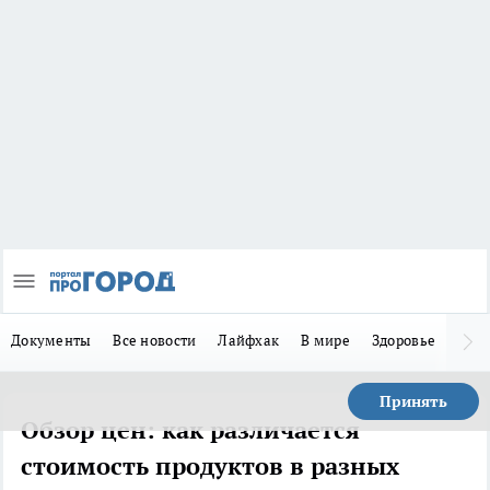
Документы
Все новости
Лайфхак
В мире
Здоровье
Зака
Принять
Обзор цен: как различается
стоимость продуктов в разных