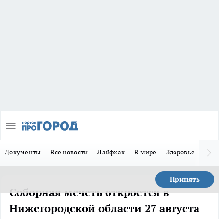
Документы
Все новости
Лайфхак
В мире
Здоровье
Зака
Принять
Соборная мечеть откроется в
Нижегородской области 27 августа