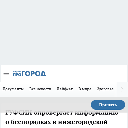
Документы
Все новости
Лайфхак
В мире
Здоровье
Зака
Принять
ГУФСИН опровергает информацию
о беспорядках в нижегородской