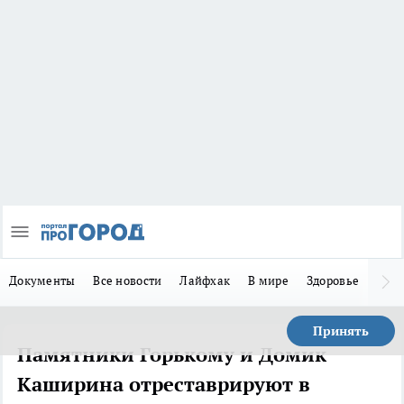
Документы
Все новости
Лайфхак
В мире
Здоровье
Зака
Принять
Памятники Горькому и Домик
Каширина отреставрируют в