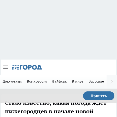
Документы
Все новости
Лайфхак
В мире
Здоровье
Зака
Принять
Стало известно, какая погода ждет
нижегородцев в начале новой