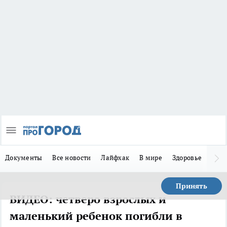
Документы
Все новости
Лайфхак
В мире
Здоровье
Зака
Принять
ВИДЕО: четверо взрослых и
маленький ребенок погибли в