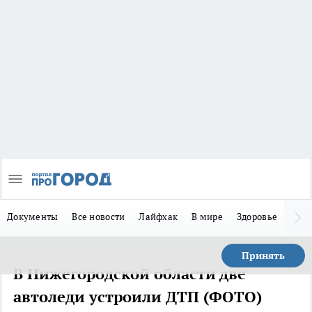
Документы
Все новости
Лайфхак
В мире
Здоровье
Зака
Принять
В Нижегородской области две
автоледи устроили ДТП (ФОТО)