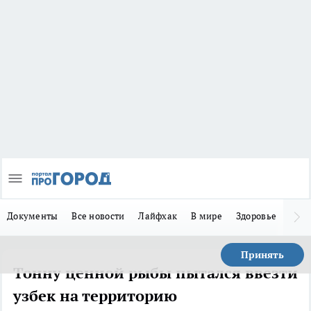
Документы
Все новости
Лайфхак
В мире
Здоровье
Зака
Принять
Тонну ценной рыбы пытался ввезти
узбек на территорию