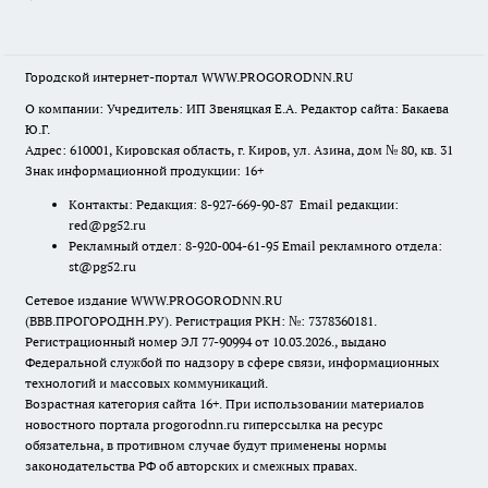
Городской интернет-портал WWW.PROGORODNN.RU
О компании: Учредитель: ИП Звеняцкая Е.А. Редактор сайта: Бакаева
Ю.Г.
Адрес: 610001, Кировская область, г. Киров, ул. Азина, дом № 80, кв. 31
Знак информационной продукции: 16+
Контакты: Редакция: 8-927-669-90-87 Email редакции:
red@pg52.ru
Рекламный отдел: 8-920-004-61-95 Email рекламного отдела:
st@pg52.ru
Сетевое издание WWW.PROGORODNN.RU
(ВВВ.ПРОГОРОДНН.РУ). Регистрация РКН: №: 7378360181.
Регистрационный номер ЭЛ 77-90994 от 10.03.2026., выдано
Федеральной службой по надзору в сфере связи, информационных
технологий и массовых коммуникаций.
Возрастная категория сайта 16+. При использовании материалов
новостного портала progorodnn.ru гиперссылка на ресурс
обязательна
,
в противном случае будут применены нормы
законодательства РФ об авторских и смежных правах.