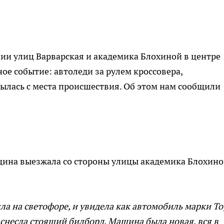
ении улиц Варварская и академика Блохиной в центре
е событие: автоледи за рулем кроссовера,
рылась с места происшествия. Об этом нам сообщили
щина выезжала со стороны улицы академика Блохино
яла на светофоре, и увидела как автомобиль марки To
 снесла стоящий билборд. Машина была новая, вся в