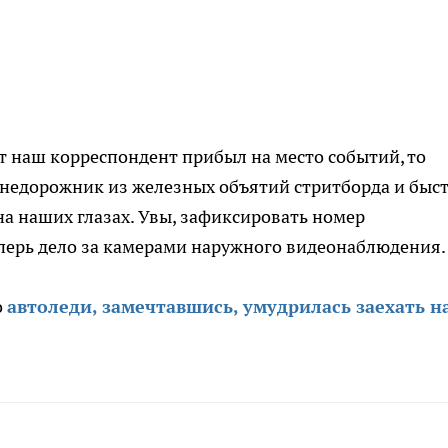
ут наш корреспондент прибыл на место событий, то
внедорожник из железных объятий стритборда и быс
на наших глазах. Увы, зафиксировать номер
еперь дело за камерами наружного видеонаблюдения.
о
автоледи, замечтавшись, умудрилась заехать н