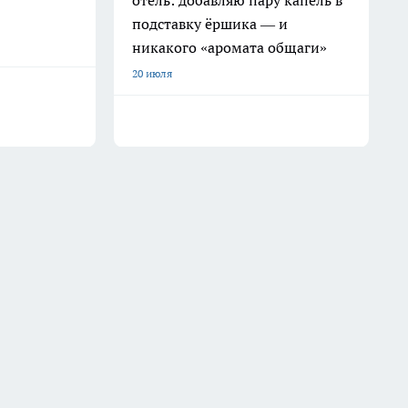
отель: добавляю пару капель в
подставку ёршика — и
никакого «аромата общаги»
20 июля