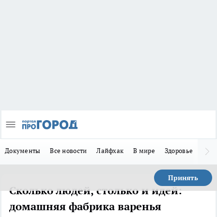
Документы
Все новости
Лайфхак
В мире
Здоровье
Зака
Принять
Сколько людей, столько и идей:
домашняя фабрика варенья