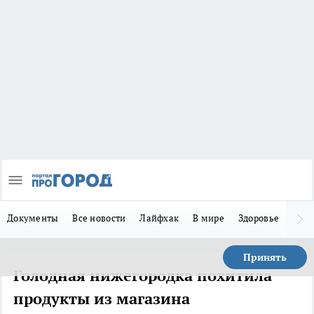
Документы
Все новости
Лайфхак
В мире
Здоровье
Зака
Принять
Голодная нижегородка похитила
продукты из магазина