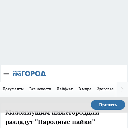
Документы
Все новости
Лайфхак
В мире
Здоровье
Зака
Принять
Малоимущим нижегородцам
раздадут "Народные пайки"