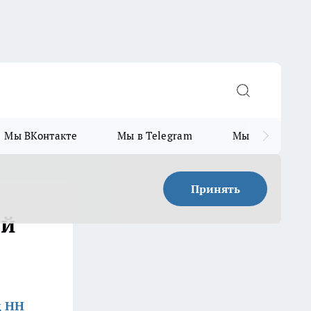
Мы ВКонтакте
Мы в Telegram
Мы в MAX
Принять
ой
д НН