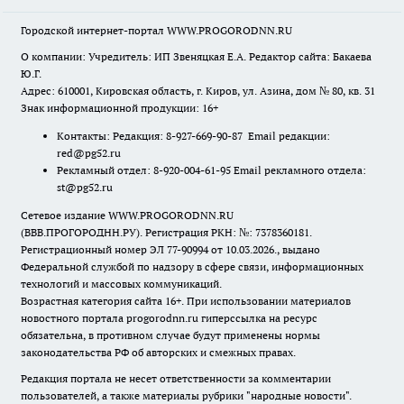
Городской интернет-портал WWW.PROGORODNN.RU
О компании: Учредитель: ИП Звеняцкая Е.А. Редактор сайта: Бакаева
Ю.Г.
Адрес: 610001, Кировская область, г. Киров, ул. Азина, дом № 80, кв. 31
Знак информационной продукции: 16+
Контакты: Редакция: 8-927-669-90-87 Email редакции:
red@pg52.ru
Рекламный отдел: 8-920-004-61-95 Email рекламного отдела:
st@pg52.ru
Сетевое издание WWW.PROGORODNN.RU
(ВВВ.ПРОГОРОДНН.РУ). Регистрация РКН: №: 7378360181.
Регистрационный номер ЭЛ 77-90994 от 10.03.2026., выдано
Федеральной службой по надзору в сфере связи, информационных
технологий и массовых коммуникаций.
Возрастная категория сайта 16+. При использовании материалов
новостного портала progorodnn.ru гиперссылка на ресурс
обязательна
,
в противном случае будут применены нормы
законодательства РФ об авторских и смежных правах.
Редакция портала не несет ответственности за комментарии
пользователей, а также материалы рубрики "народные новости".