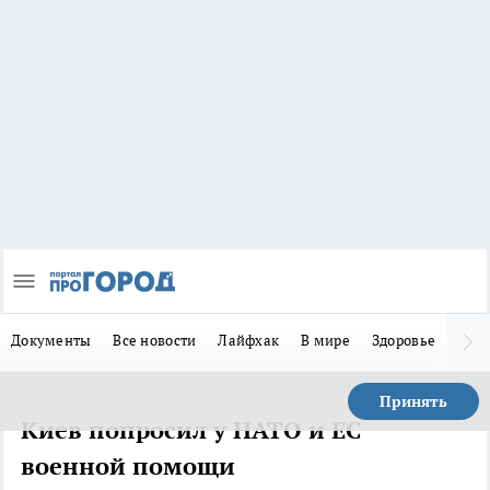
Документы
Все новости
Лайфхак
В мире
Здоровье
Зака
Принять
Киев попросил у НАТО и ЕС
военной помощи