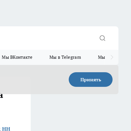
Мы ВКонтакте
Мы в Telegram
Мы в MAX
Принять
а
д НН