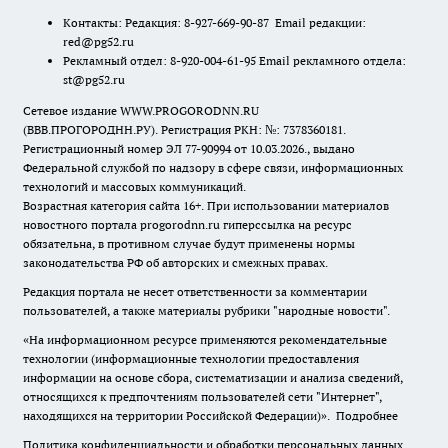
Контакты: Редакция: 8-927-669-90-87 Email редакции:
red@pg52.ru
Рекламный отдел: 8-920-004-61-95 Email рекламного отдела:
st@pg52.ru
Сетевое издание WWW.PROGORODNN.RU
(ВВВ.ПРОГОРОДНН.РУ). Регистрация РКН: №: 7378360181.
Регистрационный номер ЭЛ 77-90994 от 10.03.2026., выдано
Федеральной службой по надзору в сфере связи, информационных
технологий и массовых коммуникаций.
Возрастная категория сайта 16+. При использовании материалов
новостного портала progorodnn.ru гиперссылка на ресурс
обязательна
,
в противном случае будут применены нормы
законодательства РФ об авторских и смежных правах.
Редакция портала не несет ответственности за комментарии
пользователей, а также материалы рубрики "народные новости".
«На информационном ресурсе применяются рекомендательные
технологии (информационные технологии предоставления
информации на основе сбора, систематизации и анализа сведений,
относящихся к предпочтениям пользователей сети "Интернет",
находящихся на территории Российской Федерации)».
Подробнее
Политика конфиденциальности и обработки персональных данных