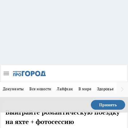
Документы
Все новости
Лайфхак
В мире
Здоровье
Зака
Принять
Выиграйте романтическую поездку
на яхте + фотосессию