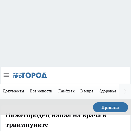
Документы
Все новости
Лайфхак
В мире
Здоровье
Зака
Принять
Нижегородец напал на врача в
травмпункте