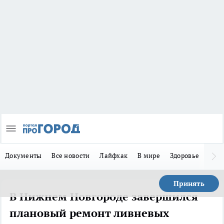
Документы
Все новости
Лайфхак
В мире
Здоровье
Зака
Принять
В Нижнем Новгороде завершился
плановый ремонт ливневых