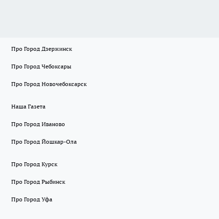
Про Город Дзержинск
Про Город Чебоксары
Про Город Новочебоксарск
Наша Газета
Про Город Иваново
Про Город Йошкар-Ола
Про Город Курск
Про Город Рыбинск
Про Город Уфа