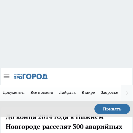
Документы
Все новости
Лайфхак
В мире
Здоровье
Зака
Принять
До конца 2014 года в Нижнем
Новгороде расселят 300 аварийных