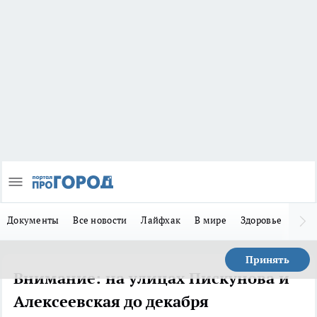
Документы
Все новости
Лайфхак
В мире
Здоровье
Зака
Принять
Внимание: на улицах Пискунова и
Алексеевская до декабря