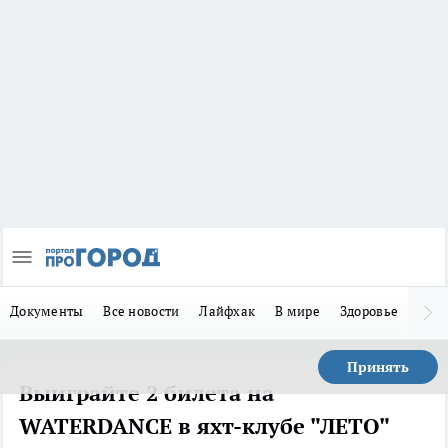
Документы
Все новости
Лайфхак
В мире
Здоровье
Зака
Принять
Выиграйте 2 билета на
WATERDANCE в яхт-клубе "ЛЕТО"