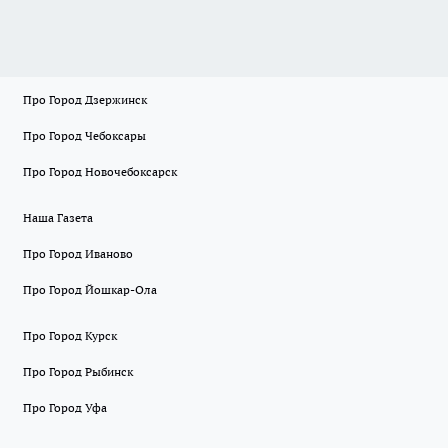
Про Город Дзержинск
Про Город Чебоксары
Про Город Новочебоксарск
Наша Газета
Про Город Иваново
Про Город Йошкар-Ола
Про Город Курск
Про Город Рыбинск
Про Город Уфа