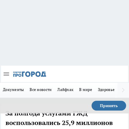
Документы
Все новости
Лайфхак
В мире
Здоровье
Зака
Принять
За полгода услугами ГЖД
воспользовались 25,9 миллионов