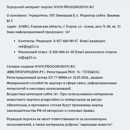
Городской интернет-портал WWW.PROGORODNN.RU
О компании: Учредитель: ИП Звеняцкая Е.А. Редактор сайта: Бакаева
Ю.Г.
Адрес: 610001, Кировская область, г. Киров, ул. Азина, дом № 80, кв. 31
Знак информационной продукции: 16+
Контакты: Редакция: 8-927-669-90-87 Email редакции:
red@pg52.ru
Рекламный отдел: 8-920-004-61-95 Email рекламного отдела:
st@pg52.ru
Сетевое издание WWW.PROGORODNN.RU
(ВВВ.ПРОГОРОДНН.РУ). Регистрация РКН: №: 7378360181.
Регистрационный номер ЭЛ 77-90994 от 10.03.2026., выдано
Федеральной службой по надзору в сфере связи, информационных
технологий и массовых коммуникаций.
Возрастная категория сайта 16+. При использовании материалов
новостного портала progorodnn.ru гиперссылка на ресурс
обязательна
,
в противном случае будут применены нормы
законодательства РФ об авторских и смежных правах.
Редакция портала не несет ответственности за комментарии
пользователей, а также материалы рубрики "народные новости".