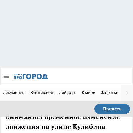
Документы
Все новости
Лайфхак
В мире
Здоровье
Зака
Принять
Внимание! Временное изменение
движения на улице Кулибина