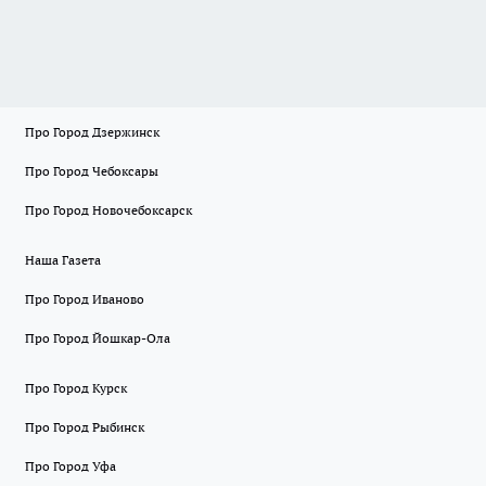
Про Город Дзержинск
Про Город Чебоксары
Про Город Новочебоксарск
Наша Газета
Про Город Иваново
Про Город Йошкар-Ола
Про Город Курск
Про Город Рыбинск
Про Город Уфа