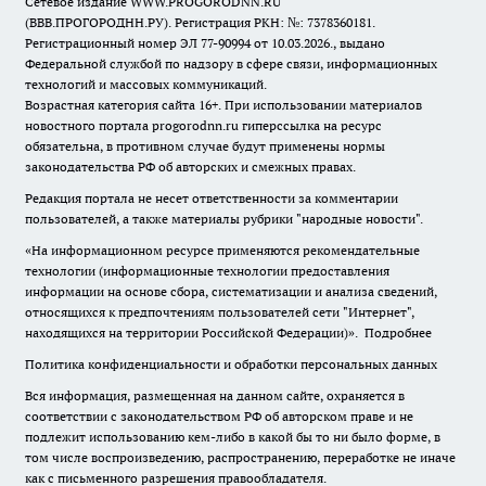
Сетевое издание WWW.PROGORODNN.RU
(ВВВ.ПРОГОРОДНН.РУ). Регистрация РКН: №: 7378360181.
Регистрационный номер ЭЛ 77-90994 от 10.03.2026., выдано
Федеральной службой по надзору в сфере связи, информационных
технологий и массовых коммуникаций.
Возрастная категория сайта 16+. При использовании материалов
новостного портала progorodnn.ru гиперссылка на ресурс
обязательна
,
в противном случае будут применены нормы
законодательства РФ об авторских и смежных правах.
Редакция портала не несет ответственности за комментарии
пользователей, а также материалы рубрики "народные новости".
«На информационном ресурсе применяются рекомендательные
технологии (информационные технологии предоставления
информации на основе сбора, систематизации и анализа сведений,
относящихся к предпочтениям пользователей сети "Интернет",
находящихся на территории Российской Федерации)».
Подробнее
Политика конфиденциальности и обработки персональных данных
Вся информация, размещенная на данном сайте, охраняется в
соответствии с законодательством РФ об авторском праве и не
подлежит использованию кем-либо в какой бы то ни было форме, в
том числе воспроизведению, распространению, переработке не иначе
как с письменного разрешения правообладателя.