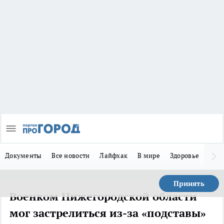
Документы
Все новости
Лайфхак
В мире
Здоровье
Зака
Принять
Военком Нижегородской области
мог застрелиться из-за «подставы»