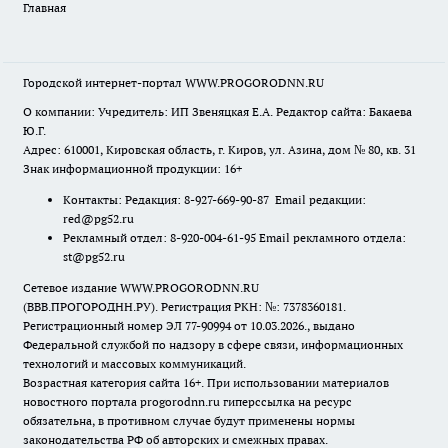
Главная
Городской интернет-портал WWW.PROGORODNN.RU
О компании: Учредитель: ИП Звеняцкая Е.А. Редактор сайта: Бакаева
Ю.Г.
Адрес: 610001, Кировская область, г. Киров, ул. Азина, дом № 80, кв. 31
Знак информационной продукции: 16+
Контакты: Редакция: 8-927-669-90-87 Email редакции:
red@pg52.ru
Рекламный отдел: 8-920-004-61-95 Email рекламного отдела:
st@pg52.ru
Сетевое издание WWW.PROGORODNN.RU
(ВВВ.ПРОГОРОДНН.РУ). Регистрация РКН: №: 7378360181.
Регистрационный номер ЭЛ 77-90994 от 10.03.2026., выдано
Федеральной службой по надзору в сфере связи, информационных
технологий и массовых коммуникаций.
Возрастная категория сайта 16+. При использовании материалов
новостного портала progorodnn.ru гиперссылка на ресурс
обязательна
,
в противном случае будут применены нормы
законодательства РФ об авторских и смежных правах.