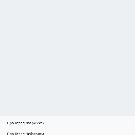
Про Город Дзержинск
Про Город Чебоксары