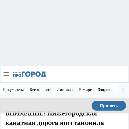
Документы
Все новости
Лайфхак
В мире
Здоровье
Зака
Принять
ВНИМАНИЕ! Нижегородская
канатная дорога восстановила